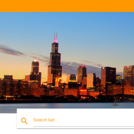
search
Search kat